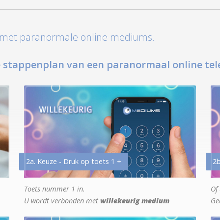
t met paranormale online mediums.
 stappenplan van een paranormaal online tel
2a. Keuze - Druk op toets 1 +
2b
Toets nummer 1 in.
Of 
U wordt verbonden met
willekeurig medium
Ge