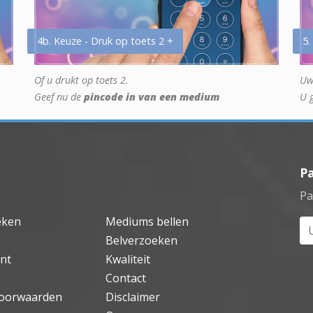
4b. Keuze - Druk op toets 2 +
5.
Of u drukt op toets 2.
Uw
Geef nu de
pincode in van een medium
U 
P
Pa
eken
Mediums bellen
Uw
Belverzoeken
nt
Kwaliteit
Contact
oorwaarden
Disclaimer