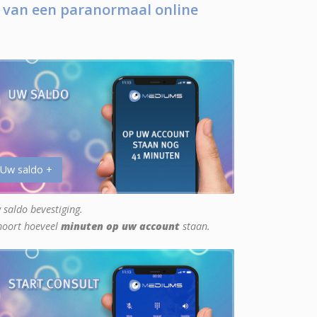
 van een paranormaal online
 Uw saldo +
 saldo bevestiging.
hoort hoeveel
minuten op uw account
staan.