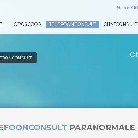
48 ME
E
HOROSCOOP
TELEFOONCONSULT
CHATCONSULT
O
EFOONCONSULT
LEFOONCONSULT
PARANORMALE 