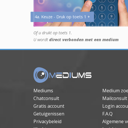
4a. Keuze - Druk op toets 1 +
Of u drukt op toets 1.
U wordt
direct verbonden met een medium
Mediums
Medium zo
Chatconsult
Mailconsult
Gratis account
Login accou
Getuigenissen
F.A.Q
Privacybeleid
Algemene v