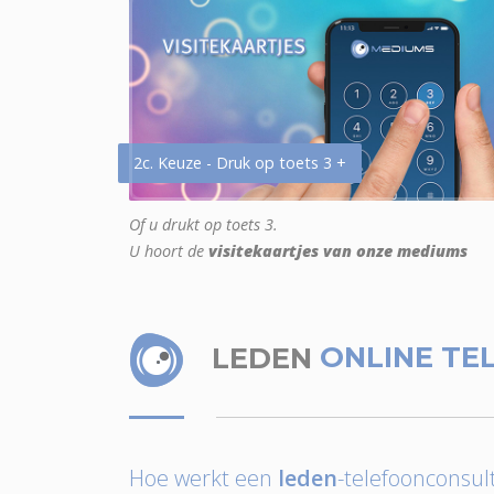
2c. Keuze - Druk op toets 3 +
Of u drukt op toets 3.
U hoort de
visitekaartjes van onze mediums
LEDEN
ONLINE TE
Hoe werkt een
leden
-telefoonconsult