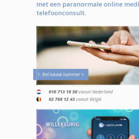
met een paranormale online medi
telefoonconsult.
1. Bel lokaal nummer +
010 713 18 50
vanuit Nederland
02 788 12 43
vanuit België