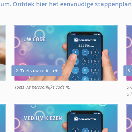
um. Ontdek hier het eenvoudige stappenplan
2. Toets uw code in +
3.
Toets uw persoonlijke code in.
Uw
U 