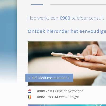
Hoe werkt een
0900
-telefoonconsul
Ontdek hieronder het eenvoudige
1. Bel Mediums-nummer +
0909 - 19 19
vanuit Nederland
0903 - 416 42
vanuit België