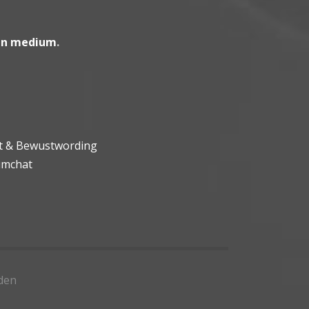
en medium
.
ht & Bewustwording
umchat
den