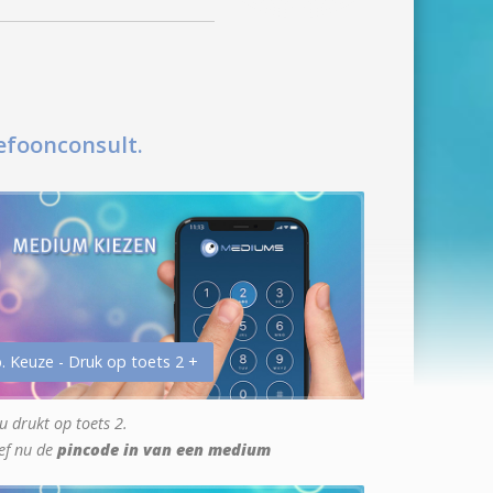
efoonconsult.
. Keuze - Druk op toets 2 +
u drukt op toets 2.
ef nu de
pincode in van een medium