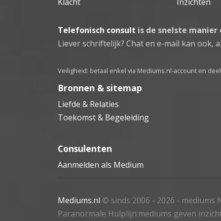
Klacht
Inzichten
Telefonisch consult
is de snelste manier
Liever schriftelijk? Chat en e-mail kan ook, al
Veiligheid: betaal enkel via Mediums.nl-account en de
Bronnen & sitemap
Liefde & Relaties
Toekomst & Begeleiding
Consulenten
Aanmelden als Medium
Mediums.nl
© sinds 2006 - 2026
- mediums N
Paranormale Hulplijn:mediums geven inzich