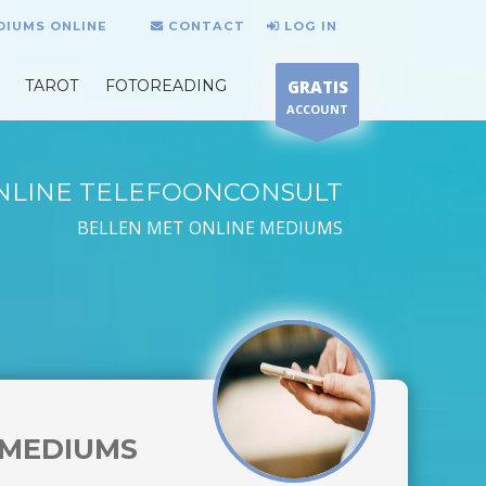
DIUMS ONLINE
CONTACT
LOG IN
TAROT
FOTOREADING
GRATIS
ACCOUNT
NLINE TELEFOONCONSULT
BELLEN MET ONLINE MEDIUMS
MEDIUMS