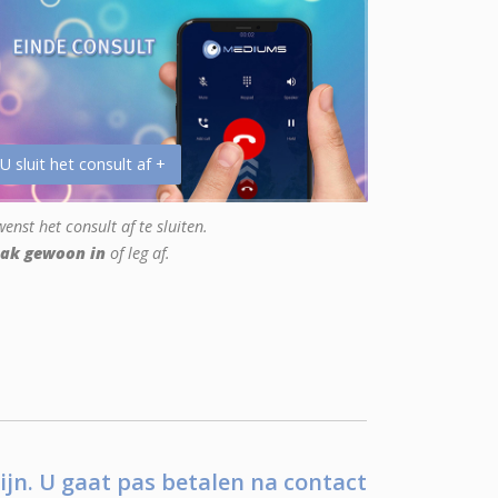
 U sluit het consult af +
enst het consult af te sluiten.
ak gewoon in
of leg af.
ijn. U gaat pas betalen na contact