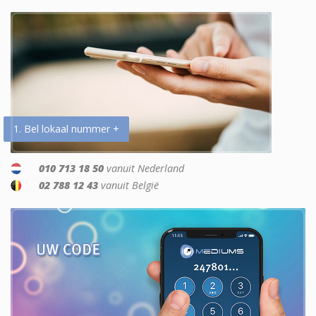
1. Bel lokaal nummer +
010 713 18 50
vanuit Nederland
02 788 12 43
vanuit België