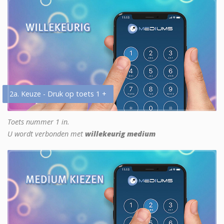
2a. Keuze - Druk op toets 1 +
Toets nummer 1 in.
U wordt verbonden met
willekeurig medium