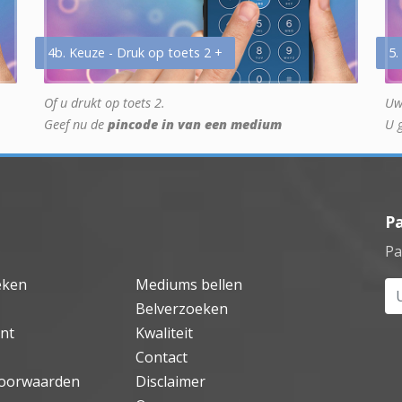
4b. Keuze - Druk op toets 2 +
5.
Of u drukt op toets 2.
Uw
Geef nu de
pincode in van een medium
U 
P
Pa
eken
Mediums bellen
Uw
Belverzoeken
nt
Kwaliteit
Contact
oorwaarden
Disclaimer