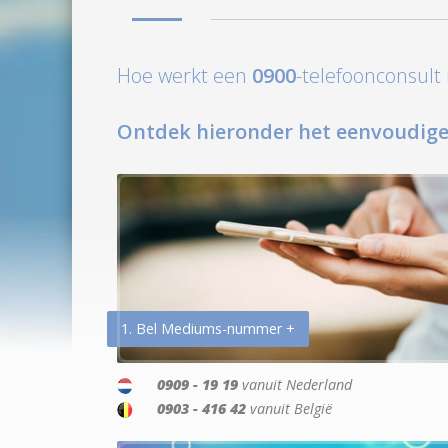
Hoe werkt een
0900
-telefoonconsul
Ontdek hieronder het eenvoudige
1. Bel Mediums-nummer +
0909 - 19 19
vanuit Nederland
0903 - 416 42
vanuit België