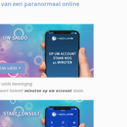
 van een paranormaal online
 Uw saldo +
 saldo bevestiging.
hoort hoeveel
minuten op uw account
staan.