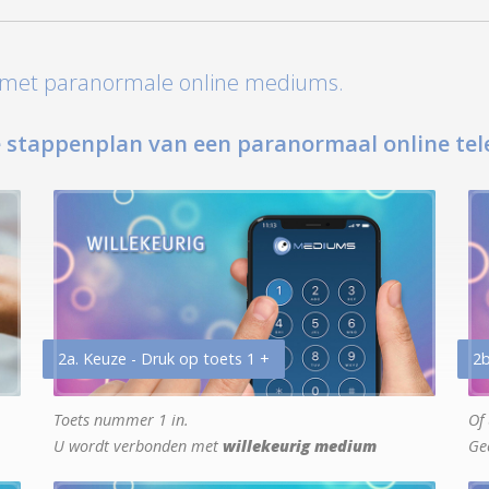
t met paranormale online mediums.
 stappenplan van een paranormaal online tel
2a. Keuze - Druk op toets 1 +
2b
Toets nummer 1 in.
Of 
U wordt verbonden met
willekeurig medium
Ge