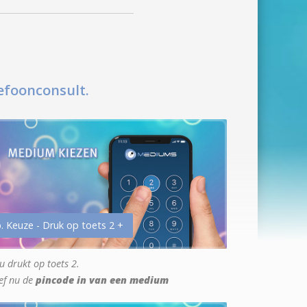
efoonconsult.
. Keuze - Druk op toets 2 +
u drukt op toets 2.
ef nu de
pincode in van een medium