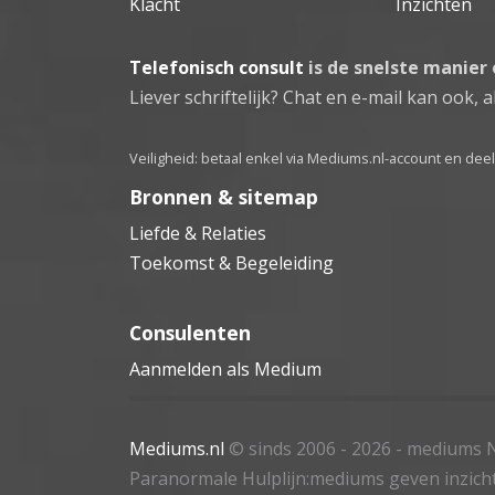
Klacht
Inzichten
Telefonisch consult
is de snelste manier
Liever schriftelijk? Chat en e-mail kan ook, al
Veiligheid: betaal enkel via Mediums.nl-account en de
Bronnen & sitemap
Liefde & Relaties
Toekomst & Begeleiding
Consulenten
Aanmelden als Medium
Mediums.nl
© sinds 2006 - 2026
- mediums N
Paranormale Hulplijn:mediums geven inzich