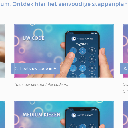
um. Ontdek hier het eenvoudige stappenplan
2. Toets uw code in +
3.
Toets uw persoonlijke code in.
Uw
U 