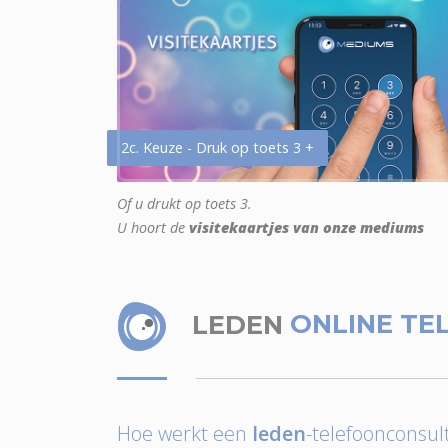
2c. Keuze - Druk op toets 3 +
Of u drukt op toets 3.
U hoort de
visitekaartjes van onze mediums
LEDEN
ONLINE TE
Hoe werkt een
leden
-telefoonconsult