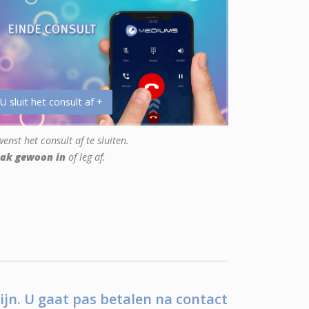
 U sluit het consult af +
enst het consult af te sluiten.
ak gewoon in
of leg af.
ijn. U gaat pas betalen na contact