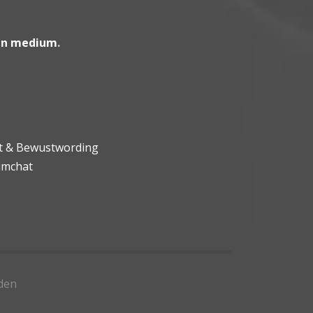
en medium
.
ht & Bewustwording
umchat
den