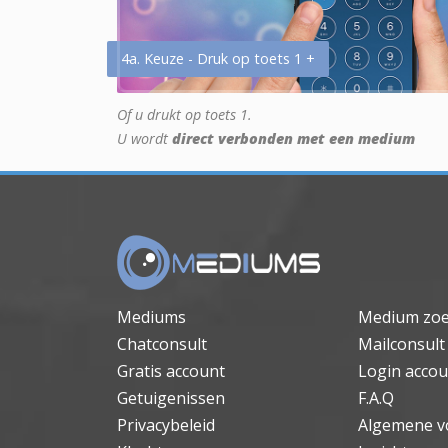
4a. Keuze - Druk op toets 1 +
Of u drukt op toets 1.
U wordt
direct verbonden met een medium
Mediums
Medium zo
Chatconsult
Mailconsult
Gratis account
Login accou
Getuigenissen
F.A.Q
Privacybeleid
Algemene v