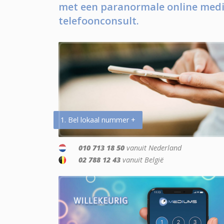
met een paranormale online medi
telefoonconsult.
1. Bel lokaal nummer +
010 713 18 50
vanuit Nederland
02 788 12 43
vanuit België