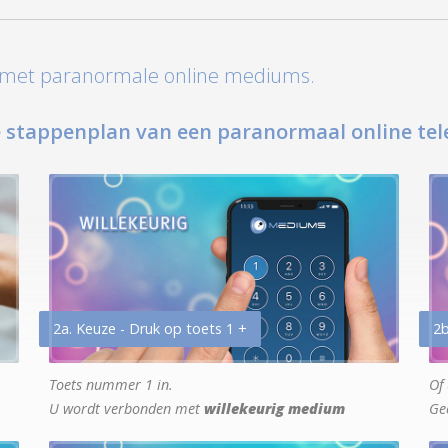
t met paranormale online mediums.
 stappenplan van een paranormaal online tel
2a. Keuze - Druk op toets 1 +
2b
Toets nummer 1 in.
Of 
U wordt verbonden met
willekeurig medium
Ge