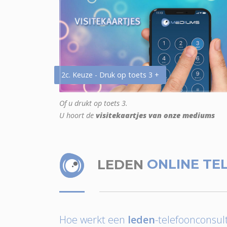
2c. Keuze - Druk op toets 3 +
Of u drukt op toets 3.
U hoort de
visitekaartjes van onze mediums
LEDEN
ONLINE TE
Hoe werkt een
leden
-telefoonconsult