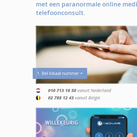
met een paranormale online medi
telefoonconsult.
1. Bel lokaal nummer +
010 713 18 50
vanuit Nederland
02 788 12 43
vanuit België