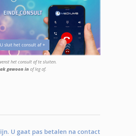
 U sluit het consult af +
enst het consult af te sluiten.
ak gewoon in
of leg af.
ijn. U gaat pas betalen na contact