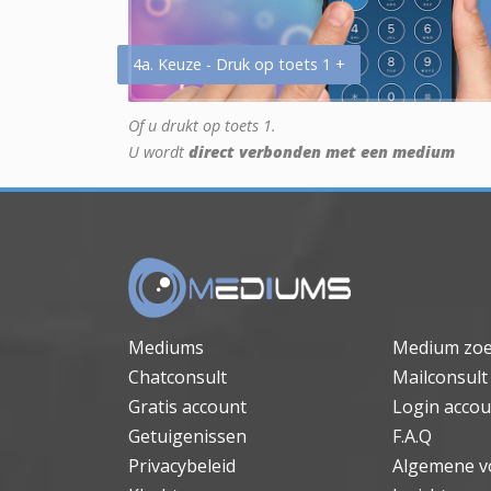
4a. Keuze - Druk op toets 1 +
Of u drukt op toets 1.
U wordt
direct verbonden met een medium
Mediums
Medium zo
Chatconsult
Mailconsult
Gratis account
Login accou
Getuigenissen
F.A.Q
Privacybeleid
Algemene v