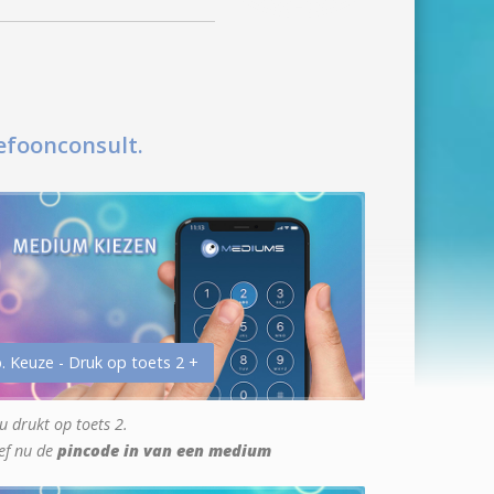
efoonconsult.
. Keuze - Druk op toets 2 +
u drukt op toets 2.
ef nu de
pincode in van een medium