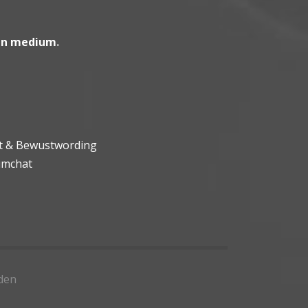
en medium
.
ht & Bewustwording
umchat
den