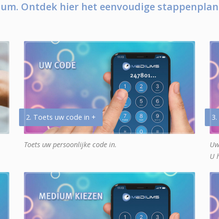
um. Ontdek hier het eenvoudige stappenplan
2. Toets uw code in +
3.
Toets uw persoonlijke code in.
Uw
U 