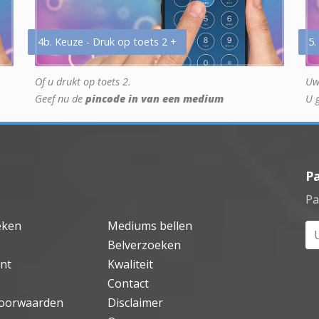
4b. Keuze - Druk op toets 2 +
5.
Of u drukt op toets 2.
Uw
Geef nu de
pincode in van een medium
U 
P
Pa
eken
Mediums bellen
Uw
Belverzoeken
nt
Kwaliteit
Contact
oorwaarden
Disclaimer