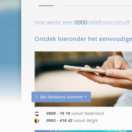
Hoe werkt een
0900
-telefoonconsul
Ontdek hieronder het eenvoudige
1. Bel Mediums-nummer +
0909 - 19 19
vanuit Nederland
0903 - 416 42
vanuit België