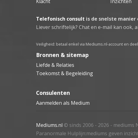
Klacht
Inzichten
Telefonisch consult
is de snelste manier
Liever schriftelijk? Chat en e-mail kan ook, al
Veiligheid: betaal enkel via Mediums.nl-account en de
Bronnen & sitemap
Liefde & Relaties
Toekomst & Begeleiding
Consulenten
Aanmelden als Medium
Mediums.nl
© sinds 2006 - 2026
- mediums N
Paranormale Hulplijn:mediums geven inzich