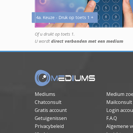
4a. Keuze - Druk op toets 1 +
Of u drukt op toets 1.
U wordt
direct verbonden met een medium
Mediums
Medium zo
Chatconsult
Mailconsult
Gratis account
Login accou
Getuigenissen
F.A.Q
Privacybeleid
Algemene v