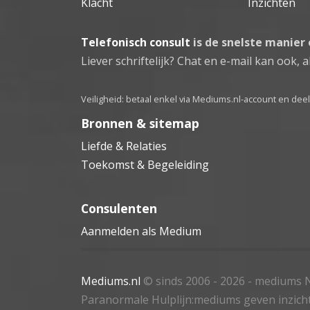
Klacht
Inzichten
Telefonisch consult
is de snelste manier
Liever schriftelijk? Chat en e-mail kan ook, al
Veiligheid: betaal enkel via Mediums.nl-account en de
Bronnen & sitemap
Liefde & Relaties
Toekomst & Begeleiding
Consulenten
Aanmelden als Medium
Mediums.nl
© sinds 2006 - 2026
- mediums N
Paranormale Hulplijn:mediums geven inzich