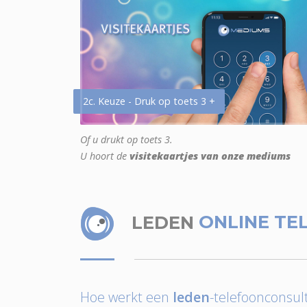
2c. Keuze - Druk op toets 3 +
Of u drukt op toets 3.
U hoort de
visitekaartjes van onze mediums
LEDEN
ONLINE TE
Hoe werkt een
leden
-telefoonconsult