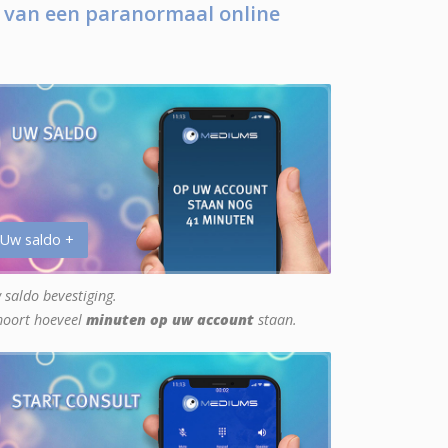
 van een paranormaal online
 Uw saldo +
 saldo bevestiging.
hoort hoeveel
minuten op uw account
staan.