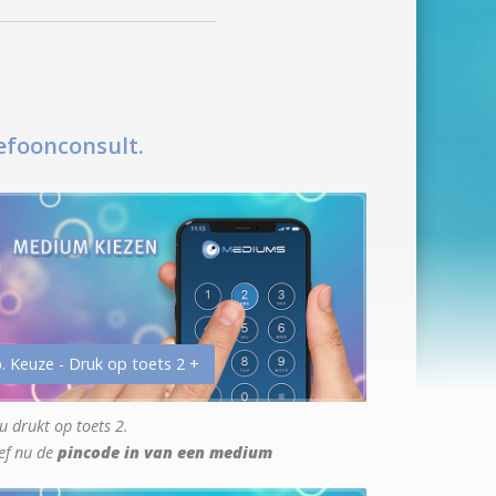
efoonconsult.
. Keuze - Druk op toets 2 +
u drukt op toets 2.
ef nu de
pincode in van een medium