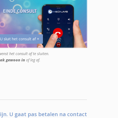
 U sluit het consult af +
enst het consult af te sluiten.
ak gewoon in
of leg af.
ijn. U gaat pas betalen na contact