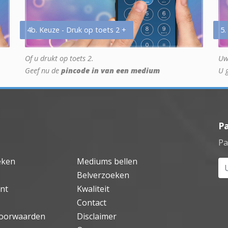
4b. Keuze - Druk op toets 2 +
5.
Of u drukt op toets 2.
Uw
Geef nu de
pincode in van een medium
U 
P
Pa
eken
Mediums bellen
Uw
Belverzoeken
nt
Kwaliteit
Contact
oorwaarden
Disclaimer