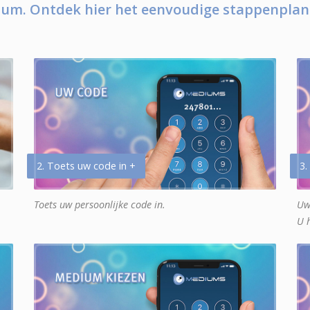
um. Ontdek hier het eenvoudige stappenplan
2. Toets uw code in +
3.
Toets uw persoonlijke code in.
Uw
U 