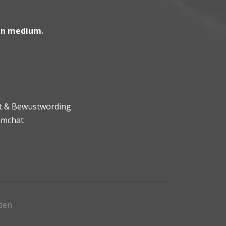
en medium
.
ht & Bewustwording
umchat
den