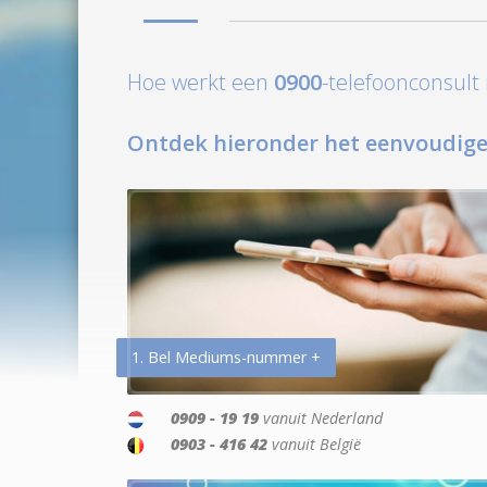
Hoe werkt een
0900
-telefoonconsul
Ontdek hieronder het eenvoudige
1. Bel Mediums-nummer +
0909 - 19 19
vanuit Nederland
0903 - 416 42
vanuit België