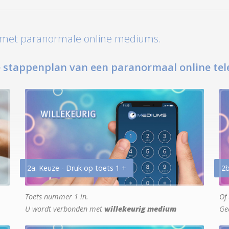
t met paranormale online mediums.
 stappenplan van een paranormaal online tel
2a. Keuze - Druk op toets 1 +
2b
Toets nummer 1 in.
Of 
U wordt verbonden met
willekeurig medium
Ge