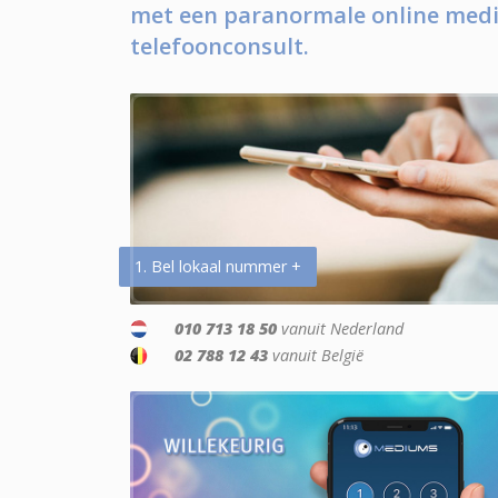
met een paranormale online medi
telefoonconsult.
1. Bel lokaal nummer +
010 713 18 50
vanuit Nederland
02 788 12 43
vanuit België