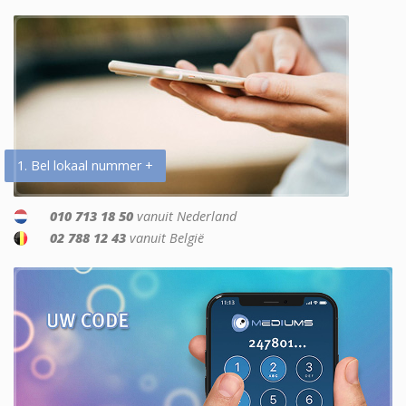
1. Bel lokaal nummer +
010 713 18 50
vanuit Nederland
02 788 12 43
vanuit België