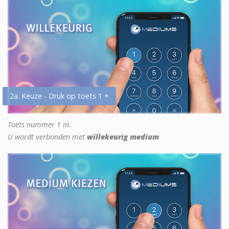
2a. Keuze - Druk op toets 1 +
Toets nummer 1 in.
U wordt verbonden met
willekeurig medium