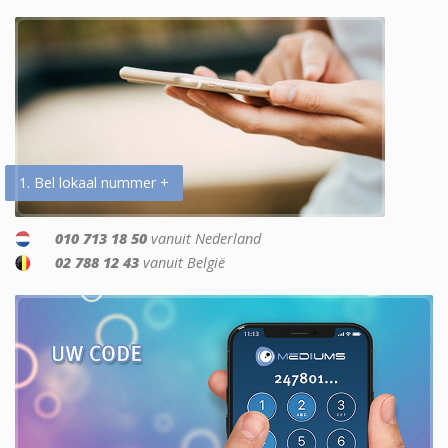
1. Bel lokaal nummer +
010 713 18 50
vanuit Nederland
02 788 12 43
vanuit België