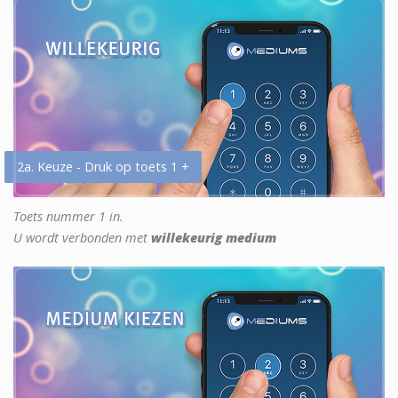
2a. Keuze - Druk op toets 1 +
Toets nummer 1 in.
U wordt verbonden met
willekeurig medium