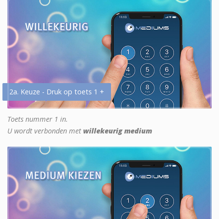
2a. Keuze - Druk op toets 1 +
Toets nummer 1 in.
U wordt verbonden met
willekeurig medium