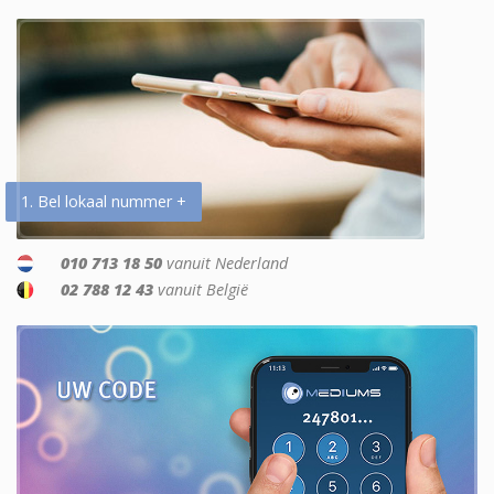
1. Bel lokaal nummer +
010 713 18 50
vanuit Nederland
02 788 12 43
vanuit België