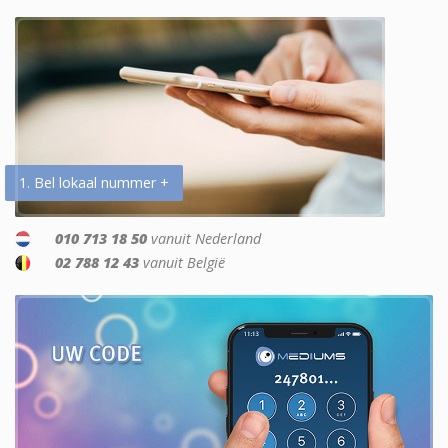
1. Bel lokaal nummer +
010 713 18 50
vanuit Nederland
02 788 12 43
vanuit België