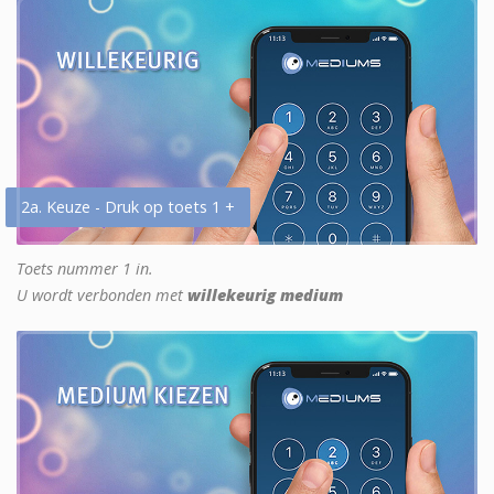
2a. Keuze - Druk op toets 1 +
Toets nummer 1 in.
U wordt verbonden met
willekeurig medium