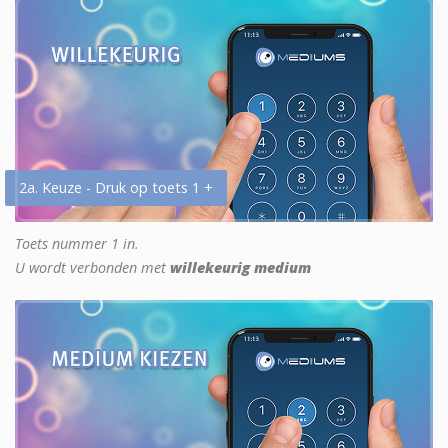
2a. Keuze - Druk op toets 1 +
Toets nummer 1 in.
U wordt verbonden met
willekeurig medium