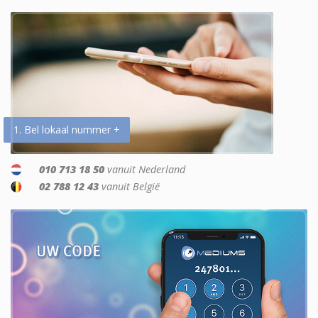
1. Bel lokaal nummer +
010 713 18 50
vanuit Nederland
02 788 12 43
vanuit België