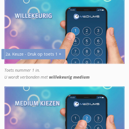
2a. Keuze - Druk op toets 1 +
Toets nummer 1 in.
U wordt verbonden met
willekeurig medium