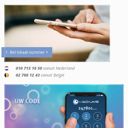
1. Bel lokaal nummer +
010 713 18 50
vanuit Nederland
02 788 12 43
vanuit België