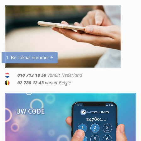
1. Bel lokaal nummer +
010 713 18 50
vanuit Nederland
02 788 12 43
vanuit België