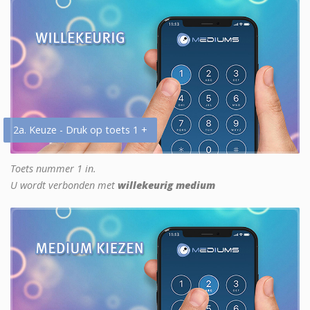
2a. Keuze - Druk op toets 1 +
Toets nummer 1 in.
U wordt verbonden met
willekeurig medium