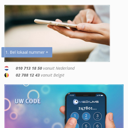
1. Bel lokaal nummer +
010 713 18 50
vanuit Nederland
02 788 12 43
vanuit België