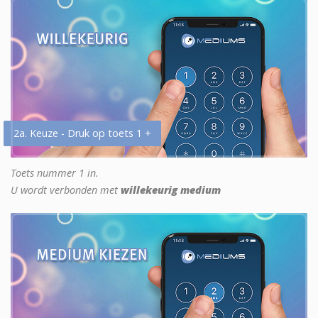
2a. Keuze - Druk op toets 1 +
Toets nummer 1 in.
U wordt verbonden met
willekeurig medium