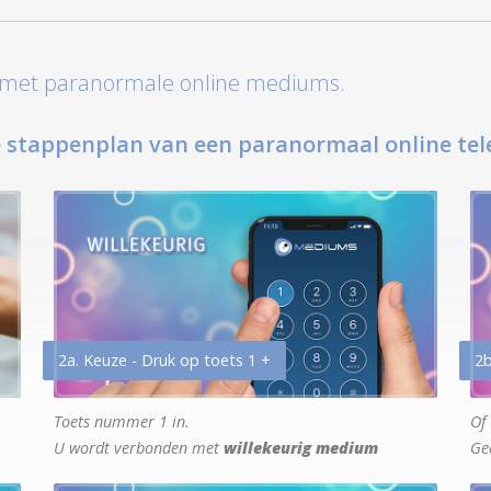
t met paranormale online mediums.
 stappenplan van een paranormaal online tel
2a. Keuze - Druk op toets 1 +
2b
Toets nummer 1 in.
Of 
U wordt verbonden met
willekeurig medium
Ge