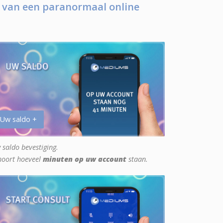
 van een paranormaal online
 Uw saldo +
 saldo bevestiging.
hoort hoeveel
minuten op uw account
staan.