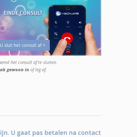
 U sluit het consult af +
enst het consult af te sluiten.
ak gewoon in
of leg af.
ijn. U gaat pas betalen na contact