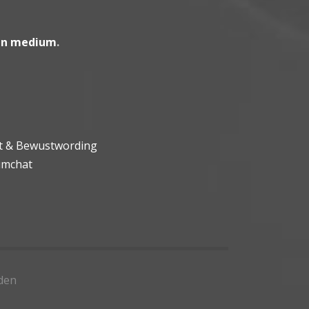
en medium
.
ht & Bewustwording
umchat
den