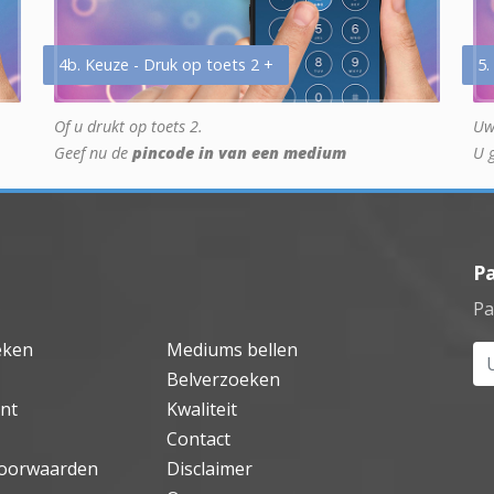
4b. Keuze - Druk op toets 2 +
5.
Of u drukt op toets 2.
Uw
Geef nu de
pincode in van een medium
U 
P
Pa
eken
Mediums bellen
Uw
Belverzoeken
nt
Kwaliteit
Contact
oorwaarden
Disclaimer