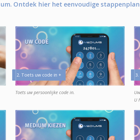
um. Ontdek hier het eenvoudige stappenplan
2. Toets uw code in +
3.
Toets uw persoonlijke code in.
Uw
U 