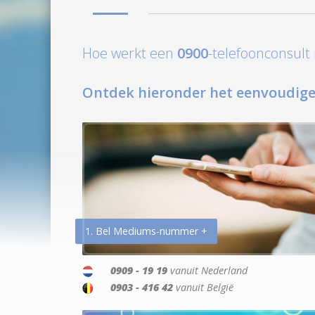
Hoe werkt een
0900
-telefoonconsul
Ontdek hieronder het eenvoudige
1. Bel Mediums-nummer +
0909 - 19 19
vanuit Nederland
0903 - 416 42
vanuit België