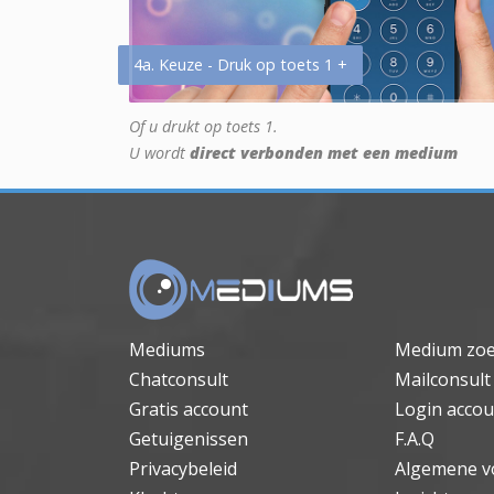
4a. Keuze - Druk op toets 1 +
Of u drukt op toets 1.
U wordt
direct verbonden met een medium
Mediums
Medium zo
Chatconsult
Mailconsult
Gratis account
Login accou
Getuigenissen
F.A.Q
Privacybeleid
Algemene v