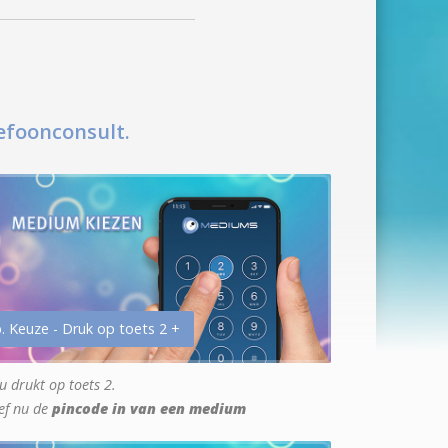
efoonconsult.
. Keuze - Druk op toets 2 +
u drukt op toets 2.
ef nu de
pincode in van een medium