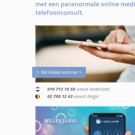
met een paranormale online medi
telefoonconsult.
1. Bel lokaal nummer +
010 713 18 50
vanuit Nederland
02 788 12 43
vanuit België