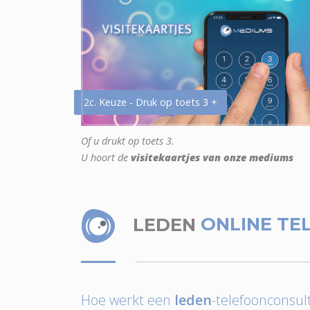
2c. Keuze - Druk op toets 3 +
Of u drukt op toets 3.
U hoort de
visitekaartjes van onze mediums
LEDEN
ONLINE TE
Hoe werkt een
leden
-telefoonconsult