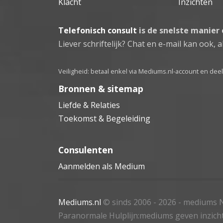
Klacht
Inzichten
Telefonisch consult
is de snelste manier
Liever schriftelijk? Chat en e-mail kan ook, al
Veiligheid: betaal enkel via Mediums.nl-account en de
Bronnen & sitemap
Liefde & Relaties
Toekomst & Begeleiding
Consulenten
Aanmelden als Medium
Mediums.nl
© sinds 2006 - 2026
- mediums N
Paranormale Hulplijn:mediums geven inzich