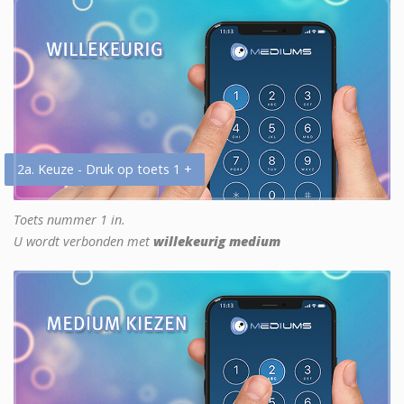
2a. Keuze - Druk op toets 1 +
Toets nummer 1 in.
U wordt verbonden met
willekeurig medium