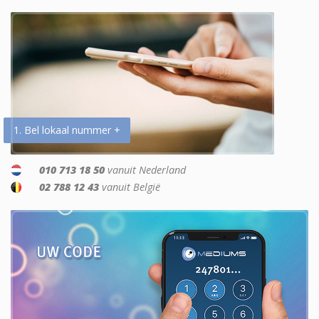
1. Bel lokaal nummer +
010 713 18 50
vanuit Nederland
02 788 12 43
vanuit België