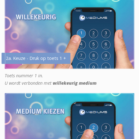
2a. Keuze - Druk op toets 1 +
Toets nummer 1 in.
U wordt verbonden met
willekeurig medium