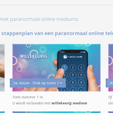
t met paranormale online mediums.
 stappenplan van een paranormaal online tel
2a. Keuze - Druk op toets 1 +
2b
Toets nummer 1 in.
Of 
U wordt verbonden met
willekeurig medium
Ge