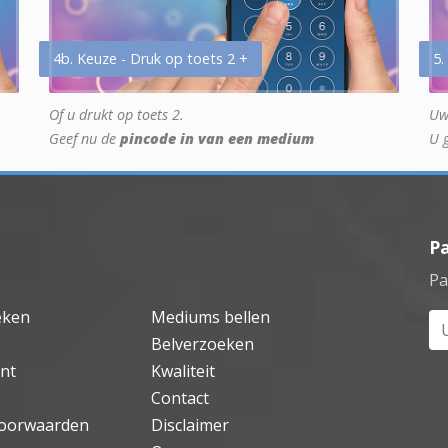
4b. Keuze - Druk op toets 2 +
5.
Of u drukt op toets 2.
Uw
Geef nu de
pincode in van een medium
U 
P
Pa
eken
Mediums bellen
Uw
Belverzoeken
nt
Kwaliteit
Contact
oorwaarden
Disclaimer