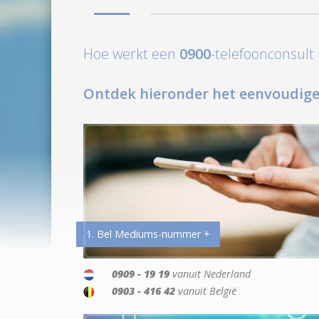
Hoe werkt een
0900
-telefoonconsul
Ontdek hieronder het eenvoudige
1. Bel Mediums-nummer +
0909 - 19 19
vanuit Nederland
0903 - 416 42
vanuit België