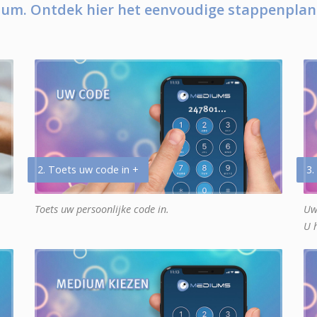
um. Ontdek hier het eenvoudige stappenplan
2. Toets uw code in +
3.
Toets uw persoonlijke code in.
Uw
U 