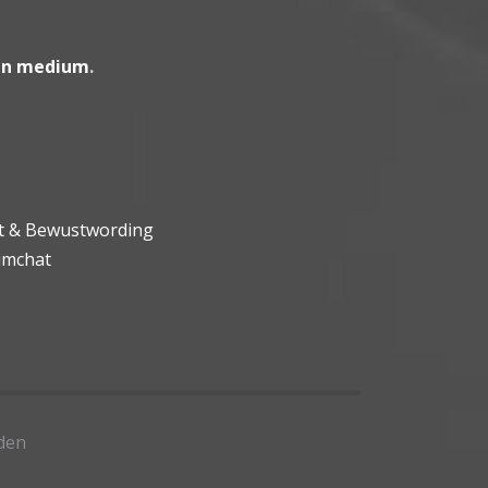
en medium
.
ht & Bewustwording
umchat
den