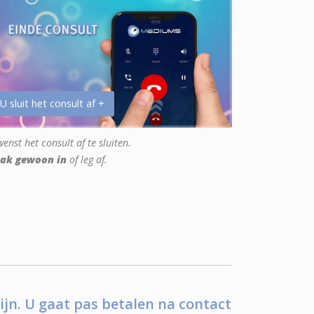
 U sluit het consult af +
enst het consult af te sluiten.
ak gewoon in
of leg af.
ijn. U gaat pas betalen na contact