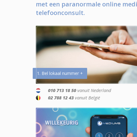
met een paranormale online medi
telefoonconsult.
1. Bel lokaal nummer +
010 713 18 50
vanuit Nederland
02 788 12 43
vanuit België