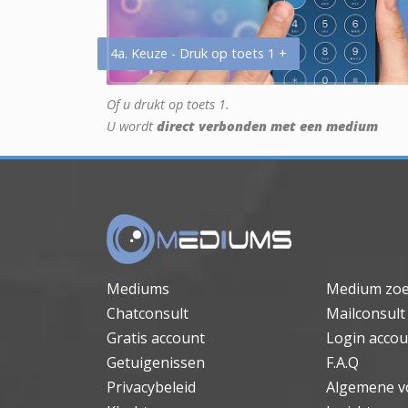
4a. Keuze - Druk op toets 1 +
Of u drukt op toets 1.
U wordt
direct verbonden met een medium
Mediums
Medium zo
Chatconsult
Mailconsult
Gratis account
Login accou
Getuigenissen
F.A.Q
Privacybeleid
Algemene v