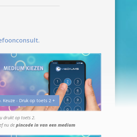
efoonconsult.
. Keuze - Druk op toets 2 +
u drukt op toets 2.
ef nu de
pincode in van een medium