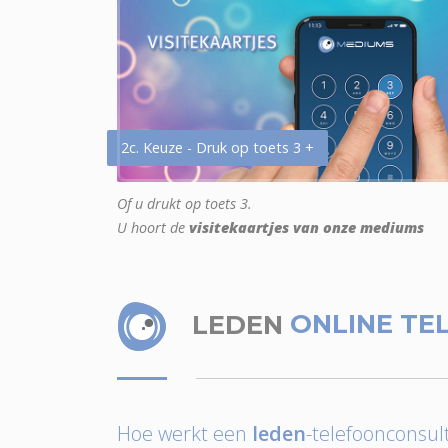
2c. Keuze - Druk op toets 3 +
Of u drukt op toets 3.
U hoort de
visitekaartjes van onze mediums
LEDEN
ONLINE TE
Hoe werkt een
leden
-telefoonconsult