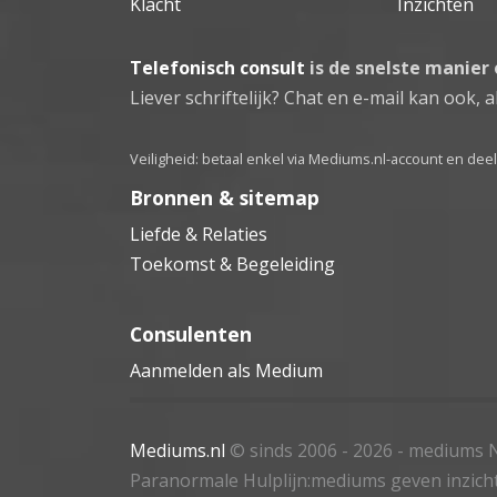
Klacht
Inzichten
Telefonisch consult
is de snelste manier
Liever schriftelijk? Chat en e-mail kan ook, al
Veiligheid: betaal enkel via Mediums.nl-account en de
Bronnen & sitemap
Liefde & Relaties
Toekomst & Begeleiding
Consulenten
Aanmelden als Medium
Mediums.nl
© sinds 2006 - 2026
- mediums N
Paranormale Hulplijn:mediums geven inzich