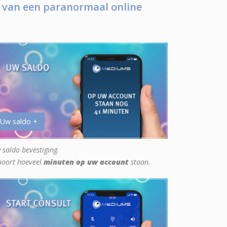
 van een paranormaal online
 Uw saldo +
 saldo bevestiging.
hoort hoeveel
minuten op uw account
staan.