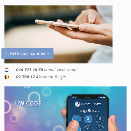
1. Bel lokaal nummer +
010 713 18 50
vanuit Nederland
02 788 12 43
vanuit België