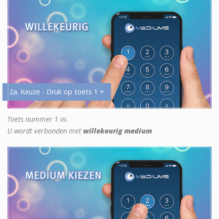
2a. Keuze - Druk op toets 1 +
Toets nummer 1 in.
U wordt verbonden met
willekeurig medium