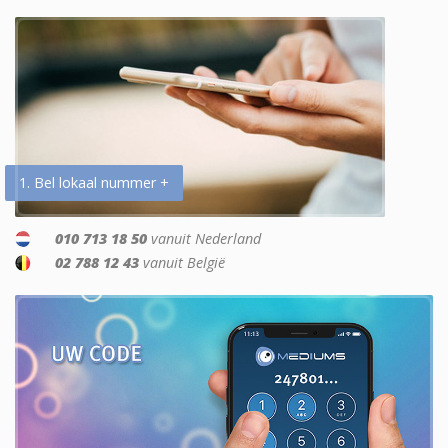
1. Bel lokaal nummer +
010 713 18 50
vanuit Nederland
02 788 12 43
vanuit België