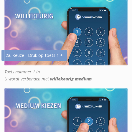
2a. Keuze - Druk op toets 1 +
Toets nummer 1 in.
U wordt verbonden met
willekeurig medium