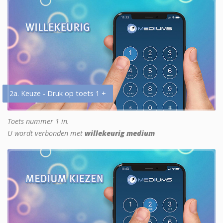
2a. Keuze - Druk op toets 1 +
Toets nummer 1 in.
U wordt verbonden met
willekeurig medium