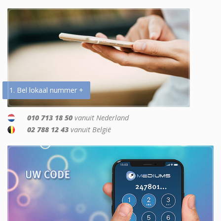
1. Bel lokaal nummer +
010 713 18 50
vanuit Nederland
02 788 12 43
vanuit België