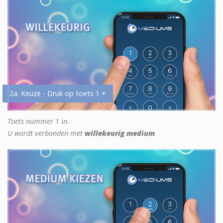
2a. Keuze - Druk op toets 1 +
Toets nummer 1 in.
U wordt verbonden met
willekeurig medium