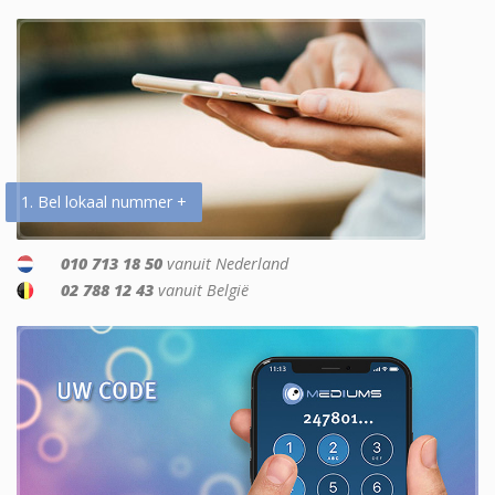
1. Bel lokaal nummer +
010 713 18 50
vanuit Nederland
02 788 12 43
vanuit België