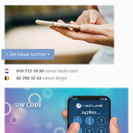
1. Bel lokaal nummer +
010 713 18 50
vanuit Nederland
02 788 12 43
vanuit België