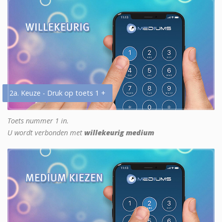
2a. Keuze - Druk op toets 1 +
Toets nummer 1 in.
U wordt verbonden met
willekeurig medium