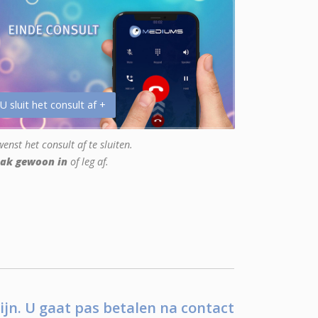
 U sluit het consult af +
enst het consult af te sluiten.
ak gewoon in
of leg af.
ijn. U gaat pas betalen na contact