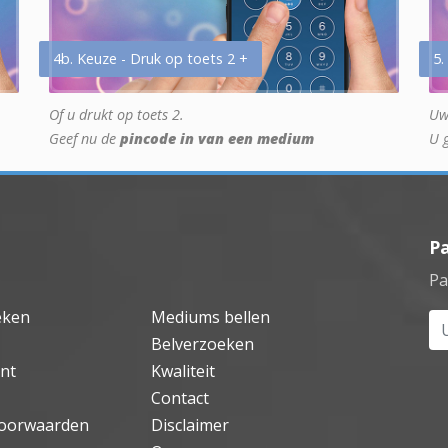
4b. Keuze - Druk op toets 2 +
5.
Of u drukt op toets 2.
Uw
Geef nu de
pincode in van een medium
U 
P
Pa
eken
Mediums bellen
Uw
Belverzoeken
nt
Kwaliteit
Contact
oorwaarden
Disclaimer