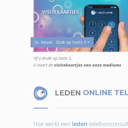
2c. Keuze - Druk op toets 3 +
Of u drukt op toets 3.
U hoort de
visitekaartjes van onze mediums
LEDEN
ONLINE TE
Hoe werkt een
leden
-telefoonconsult