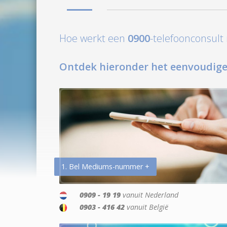
Hoe werkt een
0900
-telefoonconsul
Ontdek hieronder het eenvoudige
1. Bel Mediums-nummer +
0909 - 19 19
vanuit Nederland
0903 - 416 42
vanuit België