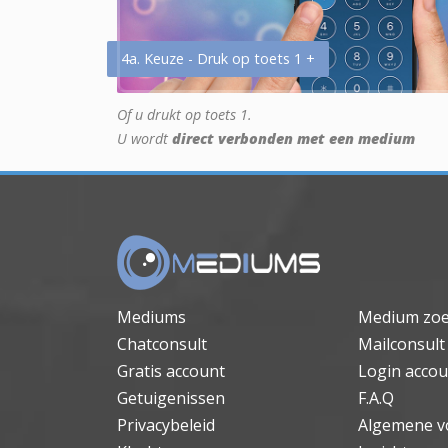
4a. Keuze - Druk op toets 1 +
Of u drukt op toets 1.
U wordt
direct verbonden met een medium
Mediums
Medium zo
Chatconsult
Mailconsult
Gratis account
Login accou
Getuigenissen
F.A.Q
Privacybeleid
Algemene v