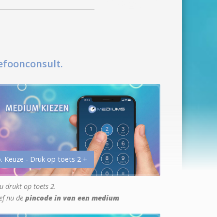
efoonconsult.
. Keuze - Druk op toets 2 +
u drukt op toets 2.
ef nu de
pincode in van een medium