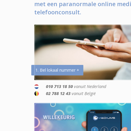
met een paranormale online medi
telefoonconsult.
1. Bel lokaal nummer +
010 713 18 50
vanuit Nederland
02 788 12 43
vanuit België