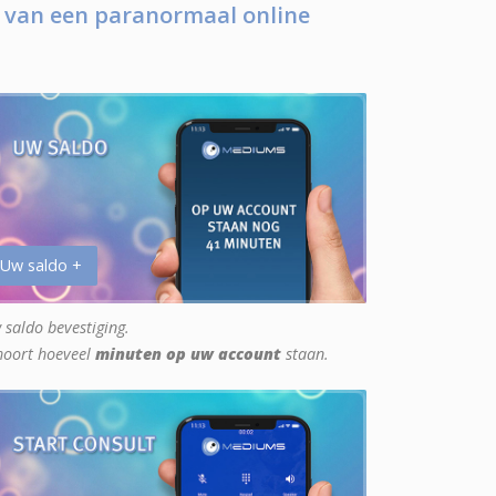
 van een paranormaal online
 Uw saldo +
 saldo bevestiging.
hoort hoeveel
minuten op uw account
staan.