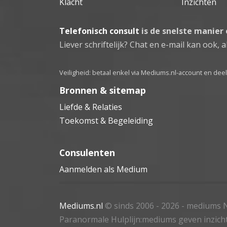
Klacht
Inzichten
Telefonisch consult
is de snelste manier
Liever schriftelijk? Chat en e-mail kan ook, al
Veiligheid: betaal enkel via Mediums.nl-account en de
Bronnen & sitemap
Liefde & Relaties
Toekomst & Begeleiding
Consulenten
Aanmelden als Medium
Mediums.nl
© sinds 2006 - 2026
- mediums N
Paranormale Hulplijn:mediums geven inzich