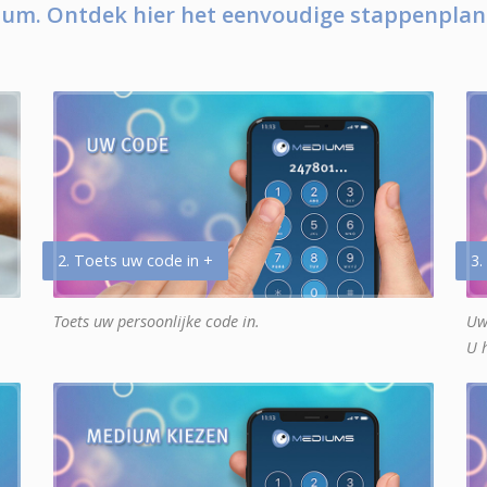
um. Ontdek hier het eenvoudige stappenplan
2. Toets uw code in +
3.
Toets uw persoonlijke code in.
Uw
U 