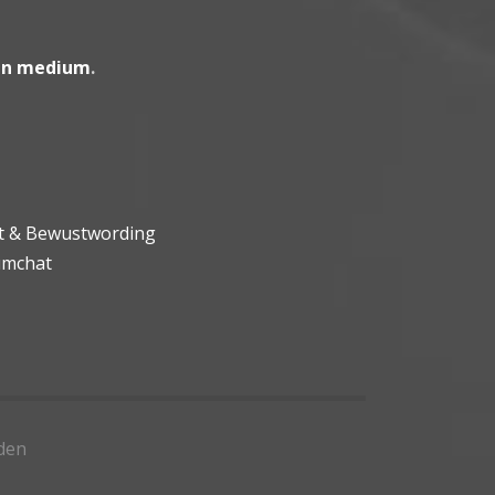
en medium
.
ht & Bewustwording
umchat
den