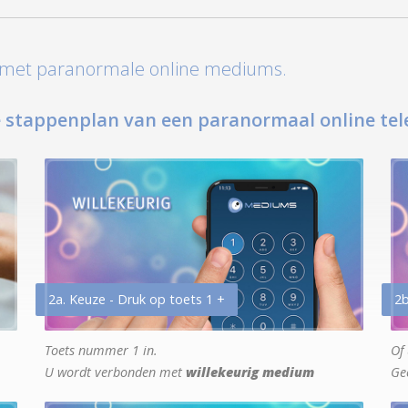
t met paranormale online mediums.
 stappenplan van een paranormaal online tel
2a. Keuze - Druk op toets 1 +
2b
Toets nummer 1 in.
Of 
U wordt verbonden met
willekeurig medium
Ge