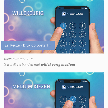
2a. Keuze - Druk op toets 1 +
Toets nummer 1 in.
U wordt verbonden met
willekeurig medium