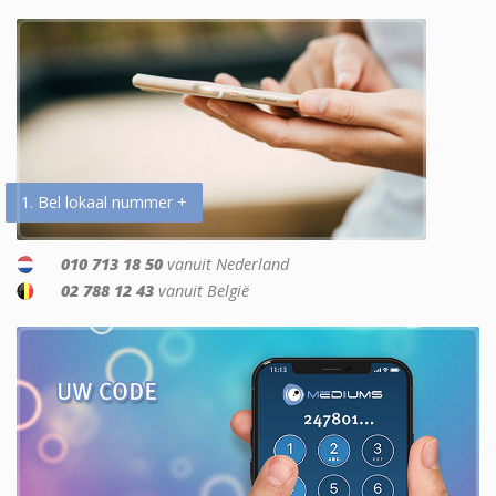
1. Bel lokaal nummer +
010 713 18 50
vanuit Nederland
02 788 12 43
vanuit België