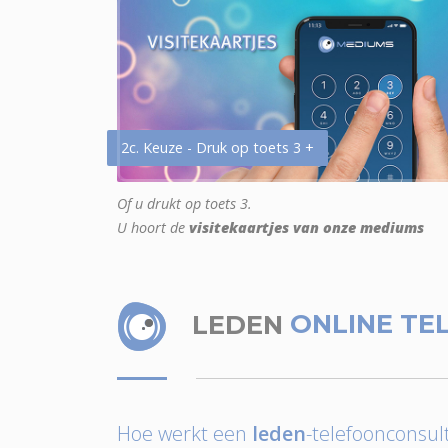
2c. Keuze - Druk op toets 3 +
Of u drukt op toets 3.
U hoort de
visitekaartjes van onze mediums
LEDEN
ONLINE TE
Hoe werkt een
leden
-telefoonconsult