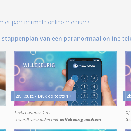
t met paranormale online mediums.
 stappenplan van een paranormaal online tel
2a. Keuze - Druk op toets 1 +
2b
Toets nummer 1 in.
Of 
U wordt verbonden met
willekeurig medium
Ge