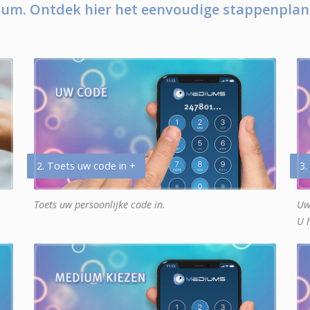
um. Ontdek hier het eenvoudige stappenplan
2. Toets uw code in +
3.
Toets uw persoonlijke code in.
Uw
U 