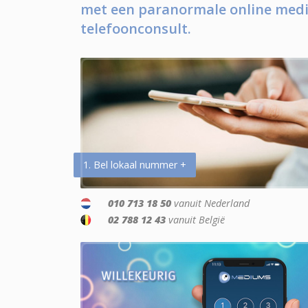
met een paranormale online medi
telefoonconsult.
1. Bel lokaal nummer +
010 713 18 50
vanuit Nederland
02 788 12 43
vanuit België