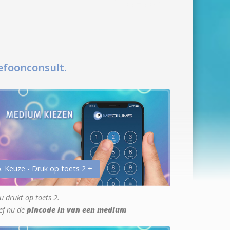
efoonconsult.
. Keuze - Druk op toets 2 +
u drukt op toets 2.
ef nu de
pincode in van een medium