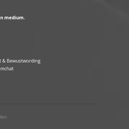
en medium
.
ht & Bewustwording
umchat
den