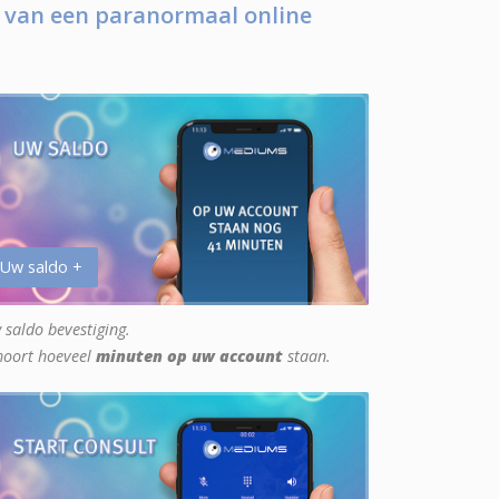
 van een paranormaal online
 Uw saldo +
 saldo bevestiging.
hoort hoeveel
minuten op uw account
staan.