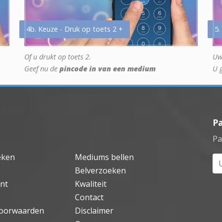
4b. Keuze - Druk op toets 2 +
5.
Of u drukt op toets 2.
Uw
Geef nu de
pincode in van een medium
U 
P
Pa
eken
Mediums bellen
Uw
Belverzoeken
nt
Kwaliteit
Contact
oorwaarden
Disclaimer