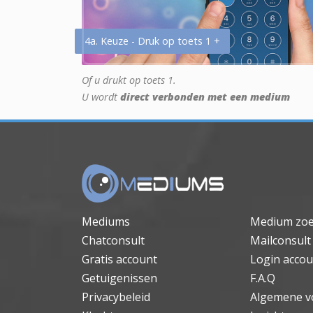
4a. Keuze - Druk op toets 1 +
Of u drukt op toets 1.
U wordt
direct verbonden met een medium
Mediums
Medium zo
Chatconsult
Mailconsult
Gratis account
Login accou
Getuigenissen
F.A.Q
Privacybeleid
Algemene v