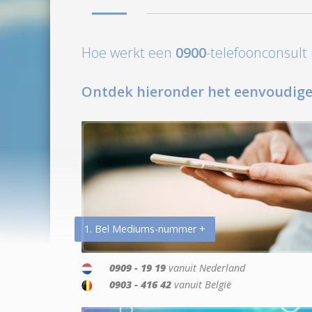
Hoe werkt een
0900
-telefoonconsul
Ontdek hieronder het eenvoudige
1. Bel Mediums-nummer +
0909 - 19 19
vanuit Nederland
0903 - 416 42
vanuit België