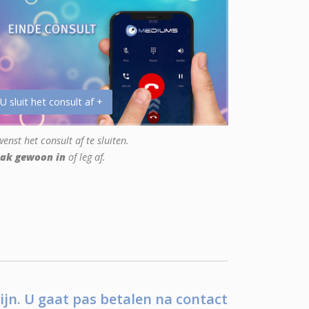
 U sluit het consult af +
enst het consult af te sluiten.
ak gewoon in
of leg af.
ijn. U gaat pas betalen na contact