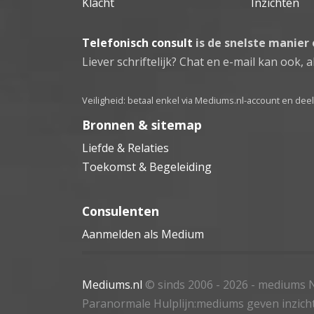
Klacht
Inzichten
Telefonisch consult
is de snelste manier
Liever schriftelijk? Chat en e-mail kan ook, al
Veiligheid: betaal enkel via Mediums.nl-account en de
Bronnen & sitemap
Liefde & Relaties
Toekomst & Begeleiding
Consulenten
Aanmelden als Medium
Mediums.nl
© sinds 2006 - 2026
- mediums N
Paranormale Hulplijn:mediums geven inzich