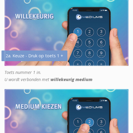
2a. Keuze - Druk op toets 1 +
Toets nummer 1 in.
U wordt verbonden met
willekeurig medium