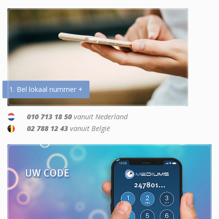
1. Bel lokaal nummer +
010 713 18 50
vanuit Nederland
02 788 12 43
vanuit België